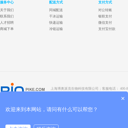
服务中心
配送方式
支付方式
关于我们
同城配送
对公转账
联系我们
干冰运输
银联支付
人才招聘
快递运输
微信支付
商城下单
冷链运输
支付宝付款
上海博奥派克生物科技有限公司；客服电话： 400-8088-345；座
Copyright @ 2022 BIOPIKE 版权所有；
京ICP备190
×
欢迎来到本网站，请问有什么可以帮您？