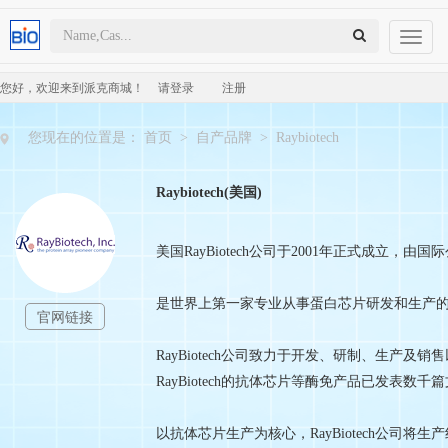
Toggl
naviga
您好，欢迎来到派克商城！
请登录
注册
您现在的位置是：
首页
>
自产品牌
>
Raybiotech
Raybiotech(美国)
美国RayBiotech公司于2001年正式成
是世界上第一家专业从事蛋白芯片研发和生产
官网链接
RayBiotech公司致力于开发、研制、生产及
RayBiotech的抗体芯片等酶免产品已发表数千篇文献在N
以抗体芯片生产为核心，RayBiotech公司将