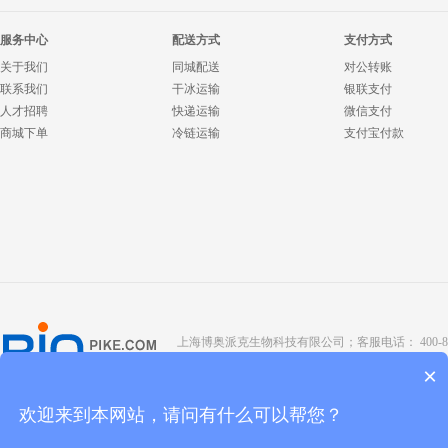
服务中心
配送方式
支付方式
关于我们
同城配送
对公转账
联系我们
干冰运输
银联支付
人才招聘
快递运输
微信支付
商城下单
冷链运输
支付宝付款
上海博奥派克生物科技有限公司；客服电话： 400-8088-345；座
Copyright @ 2022 BIOPIKE 版权所有；
京ICP备190
×
欢迎来到本网站，请问有什么可以帮您？