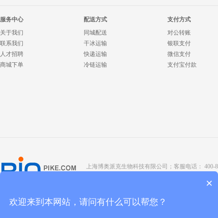
服务中心
配送方式
支付方式
关于我们
同城配送
对公转账
联系我们
干冰运输
银联支付
人才招聘
快递运输
微信支付
商城下单
冷链运输
支付宝付款
上海博奥派克生物科技有限公司；客服电话： 400-8088-345；座
Copyright @ 2022 BIOPIKE 版权所有；
京ICP备190
×
欢迎来到本网站，请问有什么可以帮您？