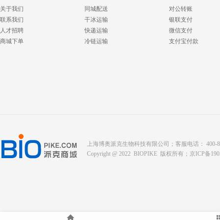
关于我们
同城配送
对公转账
联系我们
干冰运输
银联支付
人才招聘
快递运输
微信支付
商城下单
冷链运输
支付宝付款
上海博奥派克生物科技有限公司；客服电话： 400-8088-345；座
Copyright @ 2022 BIOPIKE 版权所有；
京ICP备190