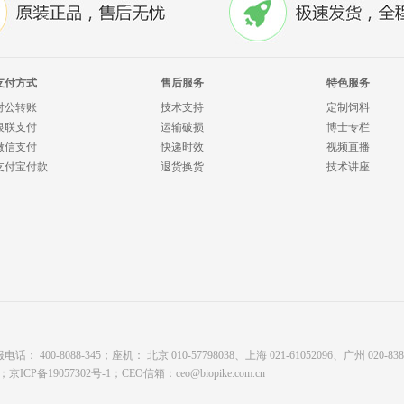
支付方式
售后服务
特色服务
对公转账
技术支持
定制饲料
银联支付
运输破损
博士专栏
微信支付
快递时效
视频直播
支付宝付款
退货换货
技术讲座
8088-345；座机： 北京 010-57798038、上海 021-61052096、广州 020-8380878
有；
京ICP备19057302号-1
；CEO信箱：
ceo@biopike.com.cn