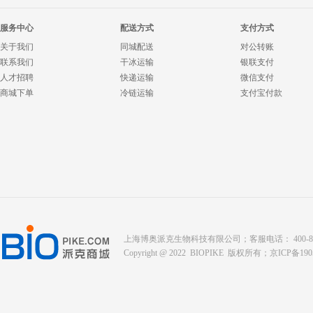
服务中心
配送方式
支付方式
关于我们
同城配送
对公转账
联系我们
干冰运输
银联支付
人才招聘
快递运输
微信支付
商城下单
冷链运输
支付宝付款
上海博奥派克生物科技有限公司；客服电话： 400-8088-345；座
Copyright @ 2022 BIOPIKE 版权所有；
京ICP备190