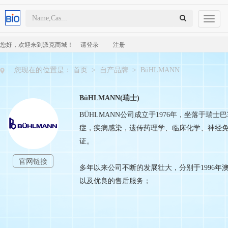
Toggl
naviga
您好，欢迎来到派克商城！
请登录
注册
您现在的位置是：
首页
>
自产品牌
>
BüHLMANN
BüHLMANN(瑞士)
BÜHLMANN公司成立于1976年，坐落于瑞士
症，疾病感染，遗传药理学、临床化学、神经免疫学等
证。
官网链接
多年以来公司不断的发展壮大，分别于1996年澳
以及优良的售后服务；