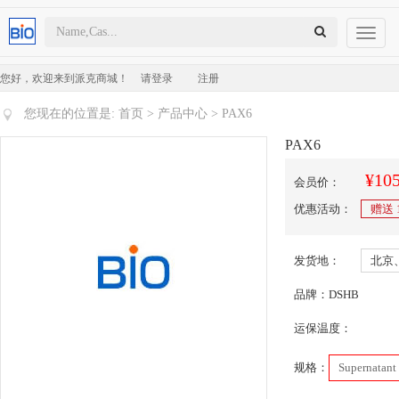
Toggl
naviga
您好，欢迎来到派克商城！
请登录
注册
您现在的位置是:
首页
>
产品中心
> PAX6
PAX6
¥105
会员价：
优惠活动：
赠送
发货地：
北京
品牌：DSHB
运保温度：
规格：
Supernatant