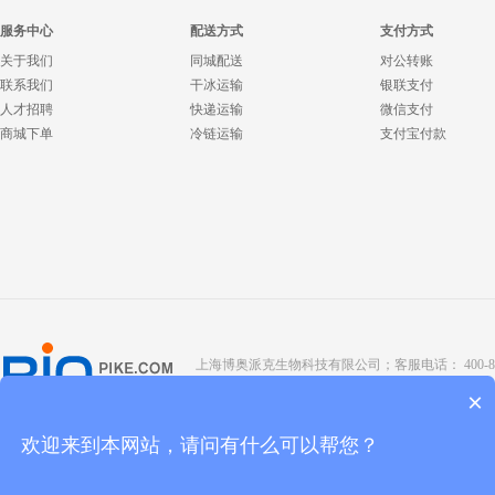
服务中心
配送方式
支付方式
关于我们
同城配送
对公转账
联系我们
干冰运输
银联支付
人才招聘
快递运输
微信支付
商城下单
冷链运输
支付宝付款
上海博奥派克生物科技有限公司；客服电话： 400-8088-345；座
Copyright @ 2022 BIOPIKE 版权所有；
京ICP备190
×
欢迎来到本网站，请问有什么可以帮您？