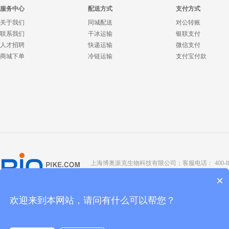
服务中心
配送方式
支付方式
关于我们
同城配送
对公转账
联系我们
干冰运输
银联支付
人才招聘
快递运输
微信支付
商城下单
冷链运输
支付宝付款
上海博奥派克生物科技有限公司；客服电话： 400-8088-345；座
Copyright @ 2022 BIOPIKE 版权所有；
京ICP备190
×
欢迎来到本网站，请问有什么可以帮您？