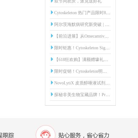
双节同欢庆，派克送好礼
Cytoskeleton 热门产品限时85折！
阿尔茨海默病研究新突破 | 血液中脑源性Tau蛋白（BD-Tau）发光免疫分析试剂盒
【前沿进展】从Omecamtiv到Mavacamten：肌节靶向药物研发突破与Cytoskeleton核心工具
限时钜惠！Cytoskeleton Signal-Seeker 全线产品85折起！
【618狂欢购】满额赠壕礼，惊喜享不停！
限时促销！Cytoskeleton明星产品直降15%，助您科研加速！
NovoLytiX 皮质醇唾液试剂盒：科研新利器，精准助力实验研究！
探秘非美生物宝藏品牌！ProSpecbio：蛋白界的 “六边形战士” 来袭