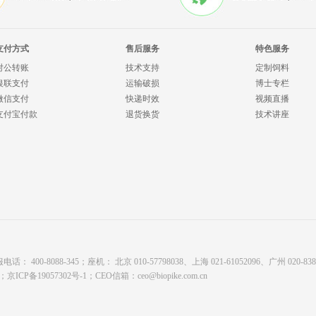
支付方式
售后服务
特色服务
对公转账
技术支持
定制饲料
银联支付
运输破损
博士专栏
微信支付
快递时效
视频直播
支付宝付款
退货换货
技术讲座
8088-345；座机： 北京 010-57798038、上海 021-61052096、广州 020-8380878
有；
京ICP备19057302号-1
；CEO信箱：
ceo@biopike.com.cn