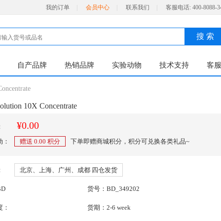
我的订单
|
会员中心
|
联系我们
|
客服电话:
400-8088-3
搜 索
自产品牌
热销品牌
实验动物
技术支持
客
oncentrate
olution 10X Concentrate
¥0.00
：
动：
赠送
0.00
积分
下单即赠商城积分，积分可兑换各类礼品~
：
北京、上海、广州、成都 四仓发货
D
货号：BD_349202
度：
货期：2-6 week